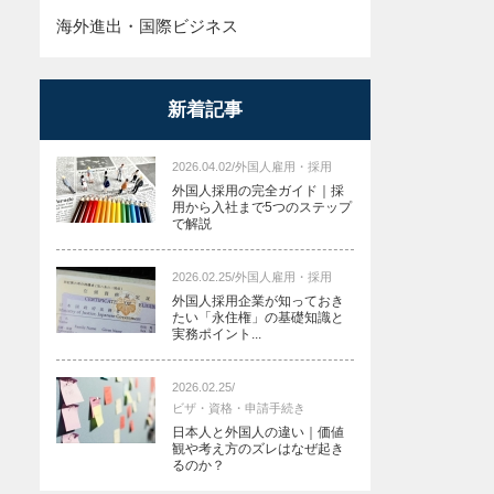
海外進出・国際ビジネス
新着記事
2026.04.02
/
外国人雇用・採用
外国人採用の完全ガイド｜採
用から入社まで5つのステップ
で解説
2026.02.25
/
外国人雇用・採用
外国人採用企業が知っておき
たい「永住権」の基礎知識と
実務ポイント...
2026.02.25
/
ビザ・資格・申請手続き
日本人と外国人の違い｜価値
観や考え方のズレはなぜ起き
るのか？