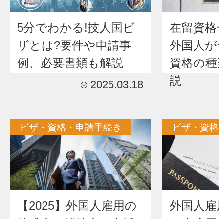
5分でわかる!技人国ビ
在留資格
ザとは?要件や申請事
外国人が
例、必要書類も解説
資格の種
説
2025.03.18
ビザ・資格・申請手続き
ビザ・資格
【2025】外国人雇用の
外国人雇