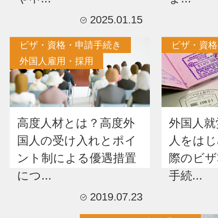
2025.01.15
ビザ・資格・申請手続き
ビザ・資格
外国人雇用・採用
高度人材とは？高度外
外国人就
国人の受け入れとポイ
人をはじ
ント制による優遇措置
際のビザ
につ...
手続...
2019.07.23