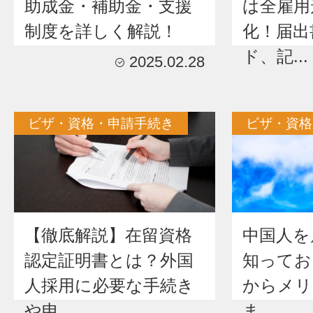
助成金・補助金・支援
は全雇用
制度を詳しく解説！
化！届出
ド、記...
2025.02.28
ビザ・資格・申請手続き
ビザ・資格
【徹底解説】在留資格
中国人を
認定証明書とは？外国
知ってお
人採用に必要な手続き
からメリ
や申...
ま...